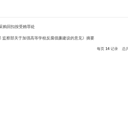
师采购回扣按受贿罪处
部 监察部关于加强高等学校反腐倡廉建设的意见》摘要
每页
14
记录
总