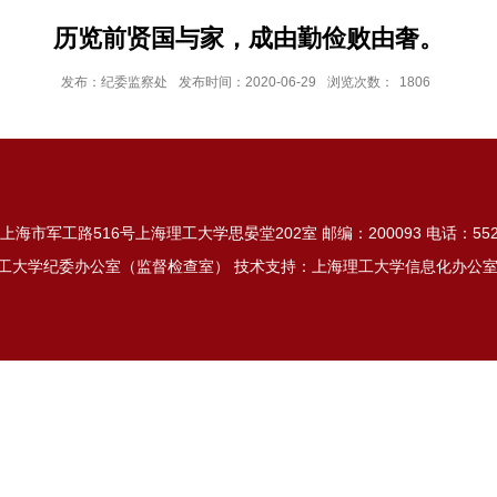
历览前贤国与家，成由勤俭败由奢。
发布：纪委监察处
发布时间：2020-06-29
浏览次数：
1806
上海市军工路516号上海理工大学思晏堂202室 邮编：200093 电话：5527
上海理工大学纪委办公室（监督检查室） 技术支持：上海理工大学信息化办