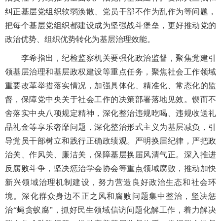
纠正基层党组织软弱涣散、党员干部不作为乱作为等问题，
把每个基层党组织都建设成为坚强战斗堡垒，更好推动党的
政治优势、组织优势转化为基层治理效能。
李希指出，纪检监察机关要强化政治监督，聚焦党建引
领基层治理和基层政权建设等重点任务，聚焦社会工作领域
重要改革举措落实情况，加强具体化、精准化、常态化的监
督，保障党中央关于社会工作的决策部署落地见效。锲而不
舍落实中央八项规定精神，深化整治违规吃喝、违规收送礼
品礼金等享乐奢靡问题，深化整治形式主义为基层减负，引
导党员干部树立和践行正确政绩观。严明换届纪律，严把政
治关、作风关、廉洁关，保障基层换届风清气正。深入推进
反腐败斗争，坚决惩治学会协会等重点领域腐败，推动加快
新兴领域治理机制建设，努力营造良好政治生态和社会环
境。深化群众身边不正之风和腐败问题集中整治，坚决惩
治“蝇贪蚁腐”，抓好民生领域信访问题化解工作，着力解决